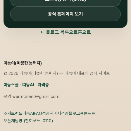
공식 홈페이지 보기
← 블로그 목록으로
홈으로
따능이(따뜻한 능력자)
© 2026 따능이(따뜻한 능력자) — 따능이 대표의 공식 사이트
따능스쿨
·
따능AI
·
자격증
문의
warmtalent@gmail.com
소개
브랜드
따능AI
FAQ
성공사례
자격증
블로그
프롬프트
오픈채팅방 (참여코드: 0110)