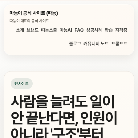
따능이 공식 사이트 (따능)
따능이 대표의 공식 사이트
소개
브랜드
따능스쿨
따능AI
FAQ
성공사례
학습
자격증
블로그
커뮤니티 노트
프롬프트
인사이트
사람을 늘려도 일이
안 끝난다면, 인원이
아니라 '구조'부터