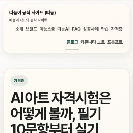
따능이 공식 사이트 (따능)
따능이 대표의 공식 사이트
소개
브랜드
따능스쿨
따능AI
FAQ
성공사례
학습
자격증
블로그
커뮤니티 노트
프롬프트
자격증
AI 아트 자격시험은
어떻게 볼까, 필기
10문항부터 실기