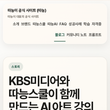
따능이 공식 사이트 (따능)
따능이 대표의 공식 사이트
소개
브랜드
따능스쿨
따능AI
FAQ
성공사례
학습
자격증
블로그
커뮤니티 노트
프롬프트
스토리
KBS미디어와
따능스쿨이 함께
만드는 AI 아트 강의,