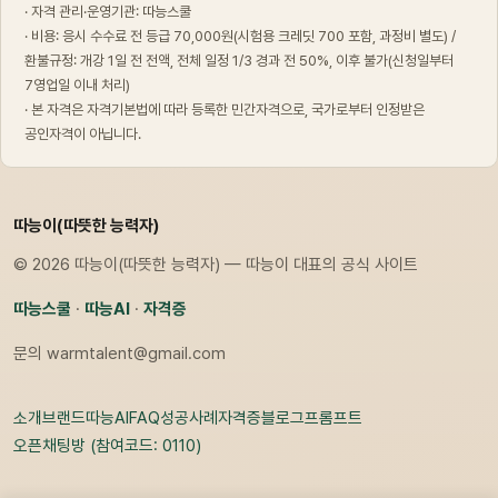
· 자격 관리·운영기관: 따능스쿨
· 비용: 응시 수수료 전 등급 70,000원(시험용 크레딧 700 포함, 과정비 별도) /
환불규정: 개강 1일 전 전액, 전체 일정 1/3 경과 전 50%, 이후 불가(신청일부터
7영업일 이내 처리)
· 본 자격은 자격기본법에 따라 등록한 민간자격으로, 국가로부터 인정받은
공인자격이 아닙니다.
따능이(따뜻한 능력자)
© 2026 따능이(따뜻한 능력자) — 따능이 대표의 공식 사이트
따능스쿨
·
따능AI
·
자격증
문의
warmtalent@gmail.com
소개
브랜드
따능AI
FAQ
성공사례
자격증
블로그
프롬프트
오픈채팅방 (참여코드: 0110)