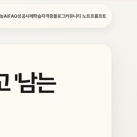
능AI
FAQ
성공사례
학습
자격증
블로그
커뮤니티 노트
프롬프트
 '남는