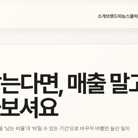
소개
브랜드
따능스쿨
따
는다면, 매출 말고
봐보셔요
 '남는 비율'과 '버틸 수 있는 기간'으로 바꾸자 바쁨만 늘던 일이