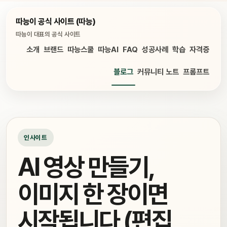
따능이 공식 사이트 (따능)
따능이 대표의 공식 사이트
소개
브랜드
따능스쿨
따능AI
FAQ
성공사례
학습
자격증
블로그
커뮤니티 노트
프롬프트
인사이트
AI 영상 만들기,
이미지 한 장이면
시작됩니다 (편집