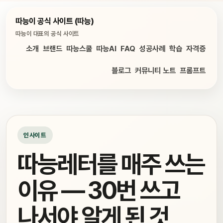
따능이 공식 사이트 (따능)
따능이 대표의 공식 사이트
소개
브랜드
따능스쿨
따능AI
FAQ
성공사례
학습
자격증
블로그
커뮤니티 노트
프롬프트
인사이트
따능레터를 매주 쓰는
이유 — 30번 쓰고
나서야 알게 된 것